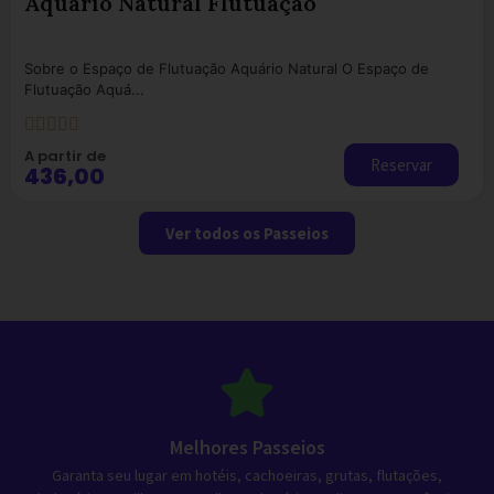
Rio da Prata – Mergulho
O mergulho com cilindro no Rio da Prata, localizado no Recanto
Ecológi...





A partir de
Reservar
R$ 410,00
Ver todos os Passeios
Melhores Passeios
Garanta seu lugar em hotéis, cachoeiras, grutas, flutações,