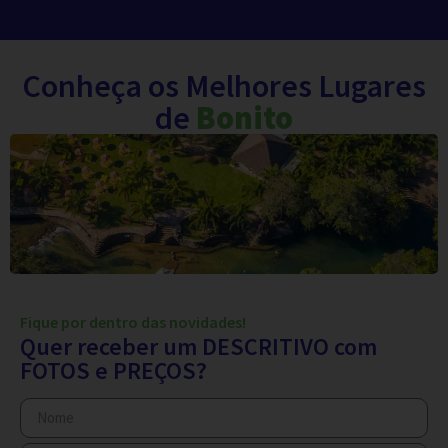
Conheça os Melhores Lugares
de
Bonito
Fique por dentro das novidades!
Quer receber um DESCRITIVO com
FOTOS e PREÇOS?