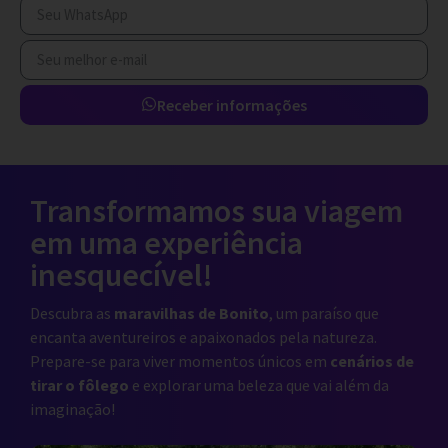
Receber informações
Transformamos sua viagem
em uma experiência
inesquecível!
Descubra as
maravilhas de Bonito
, um paraíso que
encanta aventureiros e apaixonados pela natureza.
Prepare-se para viver momentos únicos em
cenários de
tirar o fôlego
e explorar uma beleza que vai além da
imaginação!